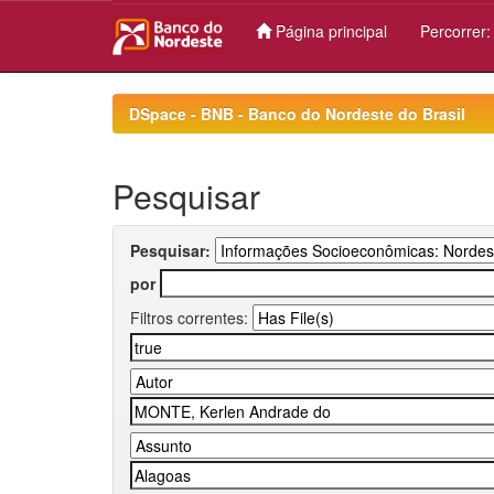
Página principal
Percorrer
Skip
navigation
DSpace - BNB - Banco do Nordeste do Brasil
Pesquisar
Pesquisar:
por
Filtros correntes: