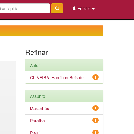
Entrar:
Refinar
Autor
OLIVEIRA, Hamilton Reis de
1
Assunto
Maranhão
1
Paraíba
1
Piauí
1