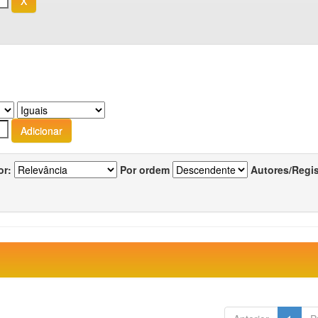
or:
Por ordem
Autores/Regi