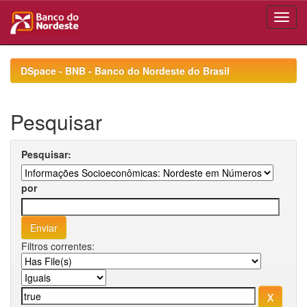
Skip
navigation
DSpace - BNB - Banco do Nordeste do Brasil
Pesquisar
Pesquisar:
por
Filtros correntes: