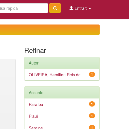
Entrar:
Refinar
Autor
OLIVEIRA, Hamilton Reis de
1
Assunto
Paraíba
1
Piauí
1
Sergipe
1