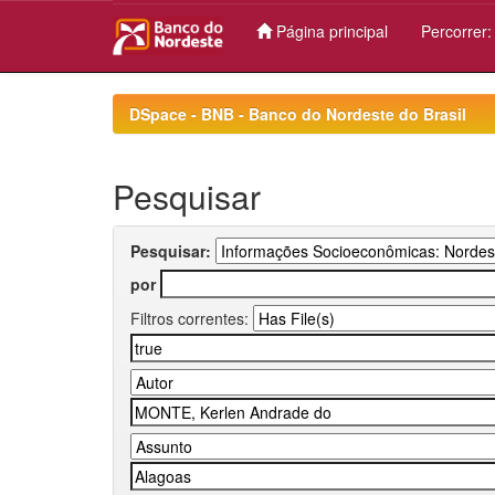
Página principal
Percorrer
Skip
navigation
DSpace - BNB - Banco do Nordeste do Brasil
Pesquisar
Pesquisar:
por
Filtros correntes: