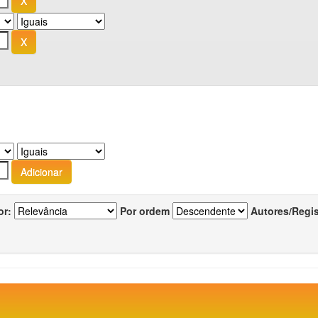
or:
Por ordem
Autores/Regi