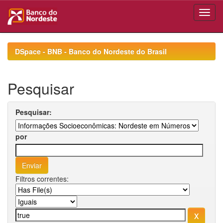
Skip
navigation
DSpace - BNB - Banco do Nordeste do Brasil
Pesquisar
Pesquisar:
por
Filtros correntes: