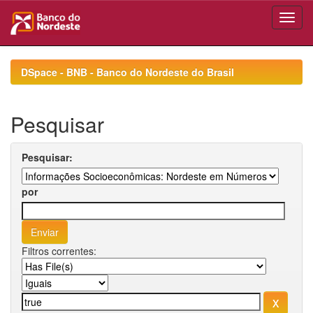
Skip
navigation
DSpace - BNB - Banco do Nordeste do Brasil
Pesquisar
Pesquisar:
por
Filtros correntes: