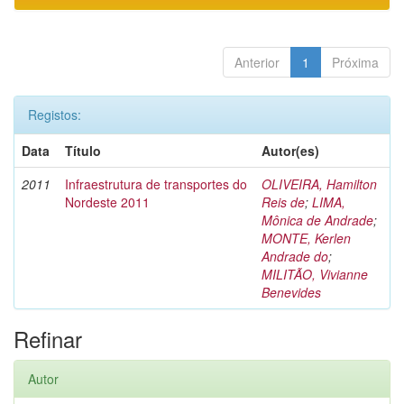
Anterior
1
Próxima
Registos:
Data
Título
Autor(es)
2011
Infraestrutura de transportes do
OLIVEIRA, Hamilton
Nordeste 2011
Reis de
;
LIMA,
Mônica de Andrade
;
MONTE, Kerlen
Andrade do
;
MILITÃO, Vivianne
Benevides
Refinar
Autor