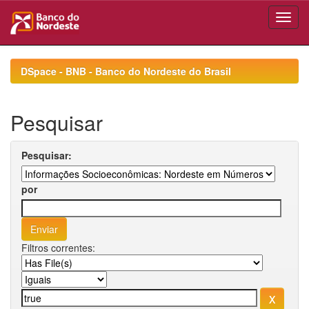
Skip
navigation
DSpace - BNB - Banco do Nordeste do Brasil
Pesquisar
Pesquisar:
por
Filtros correntes: