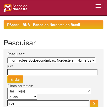
Skip
navigation
DSpace - BNB - Banco do Nordeste do Brasil
Pesquisar
Pesquisar:
por
Filtros correntes: