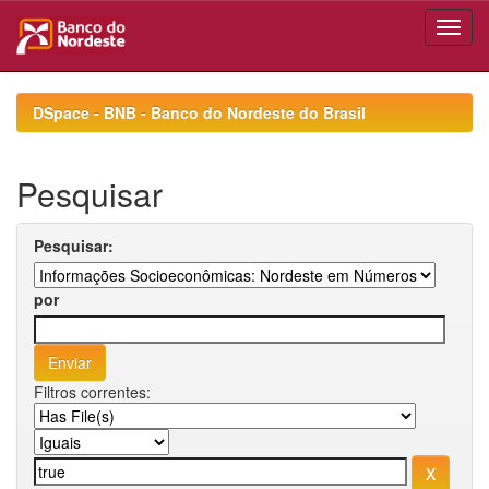
Skip
navigation
DSpace - BNB - Banco do Nordeste do Brasil
Pesquisar
Pesquisar:
por
Filtros correntes: