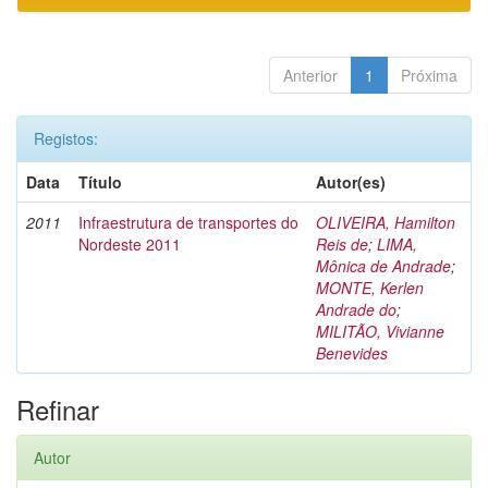
Anterior
1
Próxima
Registos:
Data
Título
Autor(es)
2011
Infraestrutura de transportes do
OLIVEIRA, Hamilton
Nordeste 2011
Reis de
;
LIMA,
Mônica de Andrade
;
MONTE, Kerlen
Andrade do
;
MILITÃO, Vivianne
Benevides
Refinar
Autor