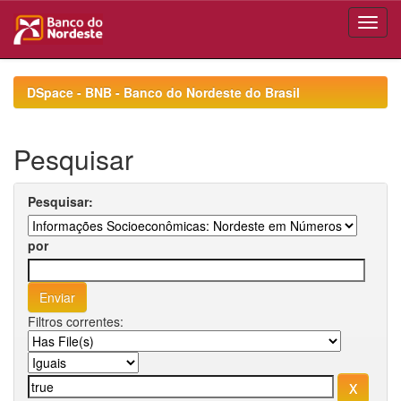
Skip
navigation
DSpace - BNB - Banco do Nordeste do Brasil
Pesquisar
Pesquisar:
por
Filtros correntes: