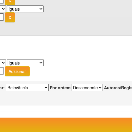
or:
Por ordem
Autores/Regi