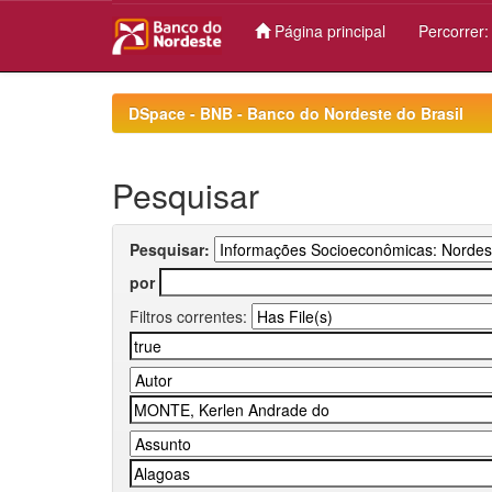
Página principal
Percorrer
Skip
navigation
DSpace - BNB - Banco do Nordeste do Brasil
Pesquisar
Pesquisar:
por
Filtros correntes: