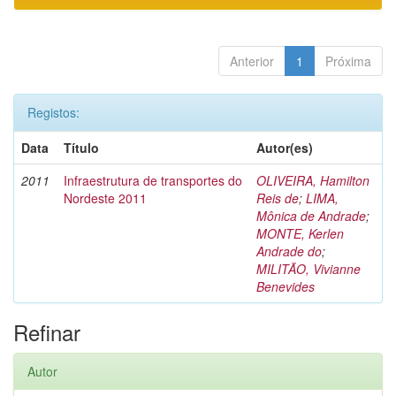
Anterior
1
Próxima
Registos:
Data
Título
Autor(es)
2011
Infraestrutura de transportes do
OLIVEIRA, Hamilton
Nordeste 2011
Reis de
;
LIMA,
Mônica de Andrade
;
MONTE, Kerlen
Andrade do
;
MILITÃO, Vivianne
Benevides
Refinar
Autor