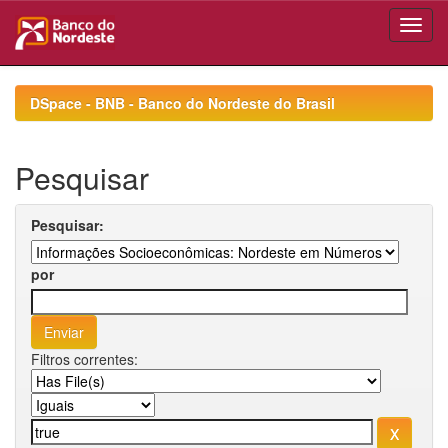
Skip
navigation
DSpace - BNB - Banco do Nordeste do Brasil
Pesquisar
Pesquisar:
por
Filtros correntes: