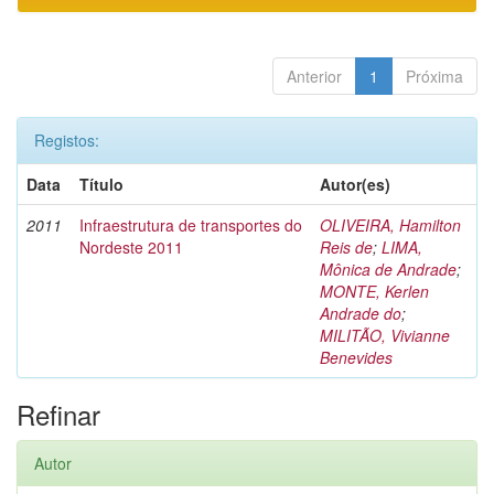
Anterior
1
Próxima
Registos:
Data
Título
Autor(es)
2011
Infraestrutura de transportes do
OLIVEIRA, Hamilton
Nordeste 2011
Reis de
;
LIMA,
Mônica de Andrade
;
MONTE, Kerlen
Andrade do
;
MILITÃO, Vivianne
Benevides
Refinar
Autor