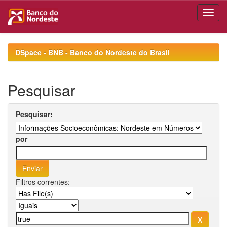
Skip
navigation
DSpace - BNB - Banco do Nordeste do Brasil
Pesquisar
Pesquisar:
por
Filtros correntes: