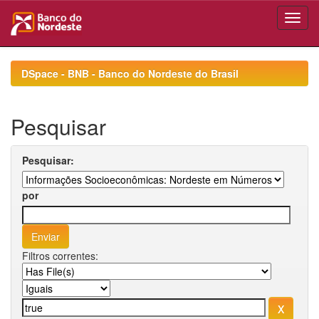
Skip
navigation
DSpace - BNB - Banco do Nordeste do Brasil
Pesquisar
Pesquisar:
por
Filtros correntes: