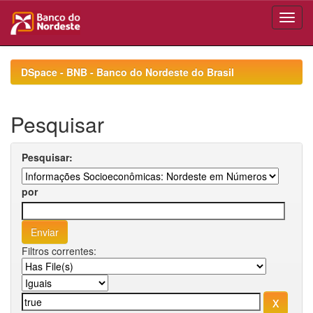
Skip
navigation
DSpace - BNB - Banco do Nordeste do Brasil
Pesquisar
Pesquisar:
por
Filtros correntes: