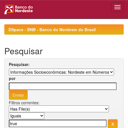
Skip
navigation
DSpace - BNB - Banco do Nordeste do Brasil
Pesquisar
Pesquisar:
por
Filtros correntes: