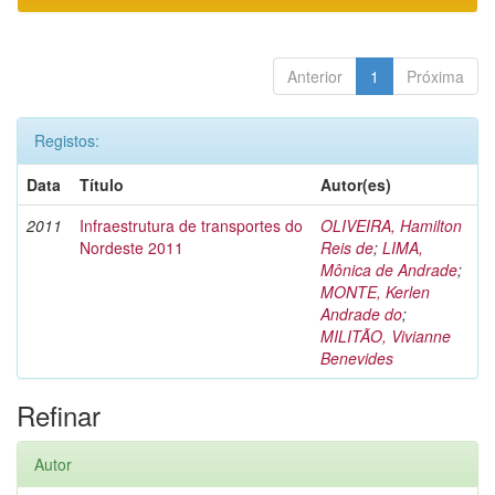
Anterior
1
Próxima
Registos:
Data
Título
Autor(es)
2011
Infraestrutura de transportes do
OLIVEIRA, Hamilton
Nordeste 2011
Reis de
;
LIMA,
Mônica de Andrade
;
MONTE, Kerlen
Andrade do
;
MILITÃO, Vivianne
Benevides
Refinar
Autor