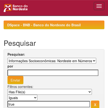
Skip
navigation
DSpace - BNB - Banco do Nordeste do Brasil
Pesquisar
Pesquisar:
por
Filtros correntes: