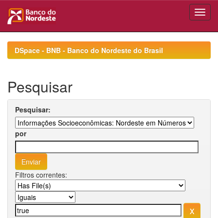
Skip
navigation
DSpace - BNB - Banco do Nordeste do Brasil
Pesquisar
Pesquisar:
por
Filtros correntes: