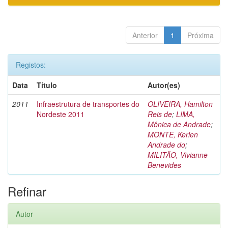
Anterior
1
Próxima
Registos:
Data
Título
Autor(es)
2011
Infraestrutura de transportes do
OLIVEIRA, Hamilton
Nordeste 2011
Reis de
;
LIMA,
Mônica de Andrade
;
MONTE, Kerlen
Andrade do
;
MILITÃO, Vivianne
Benevides
Refinar
Autor