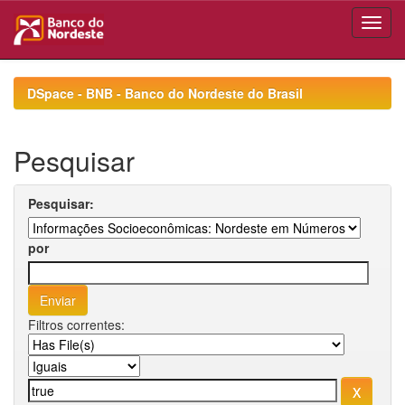
Skip
navigation
DSpace - BNB - Banco do Nordeste do Brasil
Pesquisar
Pesquisar:
por
Filtros correntes: