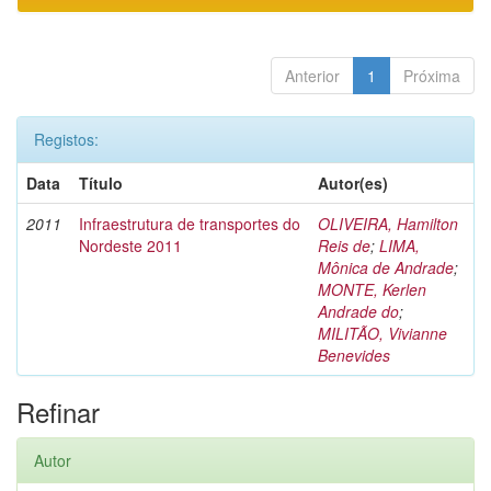
Anterior
1
Próxima
Registos:
Data
Título
Autor(es)
2011
Infraestrutura de transportes do
OLIVEIRA, Hamilton
Nordeste 2011
Reis de
;
LIMA,
Mônica de Andrade
;
MONTE, Kerlen
Andrade do
;
MILITÃO, Vivianne
Benevides
Refinar
Autor