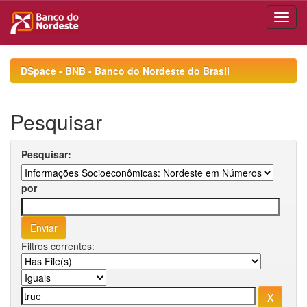
Skip
navigation
DSpace - BNB - Banco do Nordeste do Brasil
Pesquisar
Pesquisar:
por
Filtros correntes: