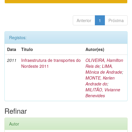
Anterior
1
Próxima
Registos:
Data
Título
Autor(es)
2011
Infraestrutura de transportes do
OLIVEIRA, Hamilton
Nordeste 2011
Reis de
;
LIMA,
Mônica de Andrade
;
MONTE, Kerlen
Andrade do
;
MILITÃO, Vivianne
Benevides
Refinar
Autor