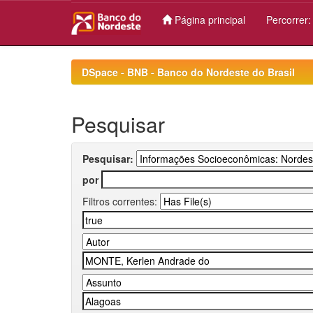
Página principal
Percorrer
Skip
navigation
DSpace - BNB - Banco do Nordeste do Brasil
Pesquisar
Pesquisar:
por
Filtros correntes: