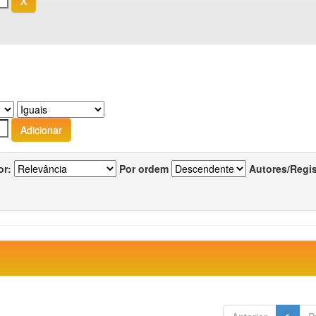
or:
Por ordem
Autores/Regi