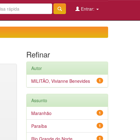
Entrar:
Refinar
Autor
MILITÃO, Vivianne Benevides
1
Assunto
Maranhão
1
Paraíba
1
Rio Grande do Norte
1