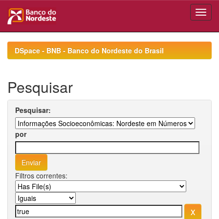
Skip
navigation
DSpace - BNB - Banco do Nordeste do Brasil
Pesquisar
Pesquisar:
por
Filtros correntes: