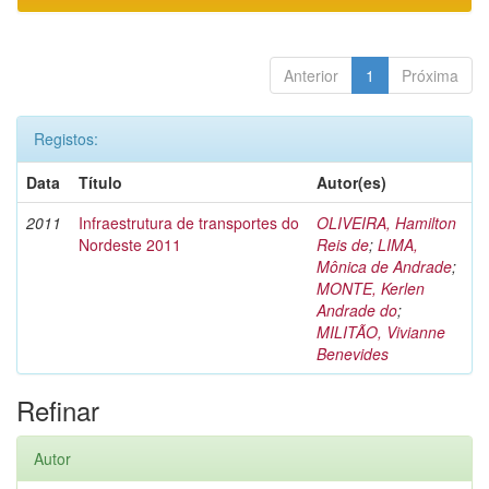
Anterior
1
Próxima
Registos:
Data
Título
Autor(es)
2011
Infraestrutura de transportes do
OLIVEIRA, Hamilton
Nordeste 2011
Reis de
;
LIMA,
Mônica de Andrade
;
MONTE, Kerlen
Andrade do
;
MILITÃO, Vivianne
Benevides
Refinar
Autor