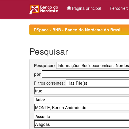
Página principal
Percorrer
Skip
navigation
DSpace - BNB - Banco do Nordeste do Brasil
Pesquisar
Pesquisar:
por
Filtros correntes: