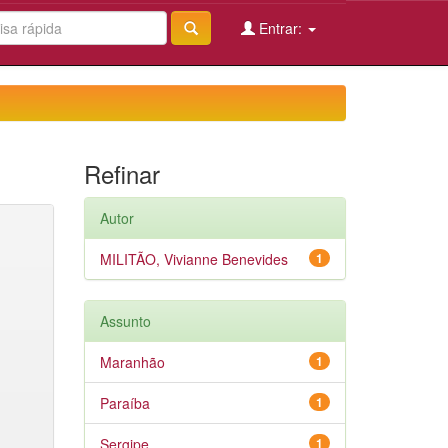
Entrar:
Refinar
Autor
MILITÃO, Vivianne Benevides
1
Assunto
Maranhão
1
Paraíba
1
Sergipe
1