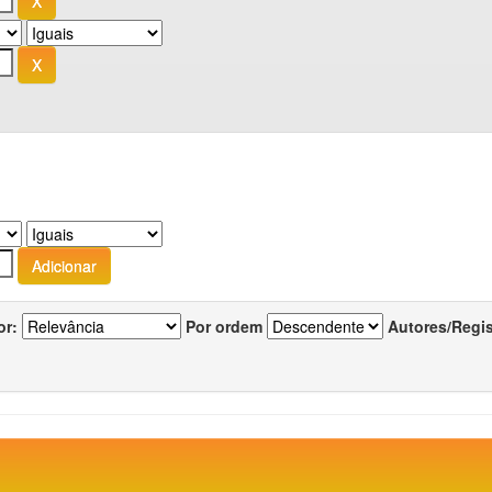
or:
Por ordem
Autores/Regi