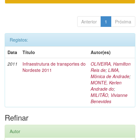
Anterior
1
Próxima
Registos:
Data
Título
Autor(es)
2011
Infraestrutura de transportes do
OLIVEIRA, Hamilton
Nordeste 2011
Reis de
;
LIMA,
Mônica de Andrade
;
MONTE, Kerlen
Andrade do
;
MILITÃO, Vivianne
Benevides
Refinar
Autor