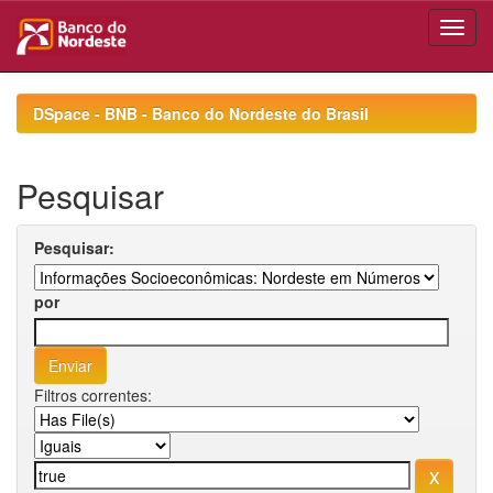
Skip
navigation
DSpace - BNB - Banco do Nordeste do Brasil
Pesquisar
Pesquisar:
por
Filtros correntes: