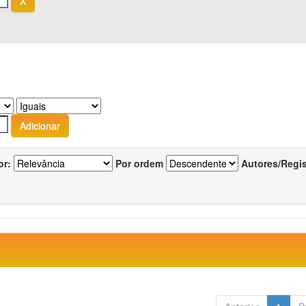
or:
Por ordem
Autores/Regi