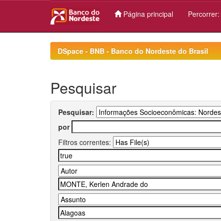
Página principal
Percorrer
Skip
navigation
DSpace - BNB - Banco do Nordeste do Brasil
Pesquisar
Pesquisar:
por
Filtros correntes: