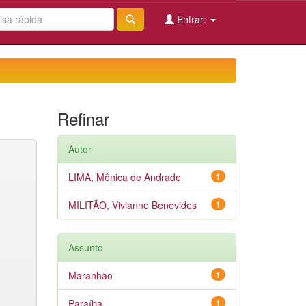
Entrar:
Refinar
Autor
LIMA, Mônica de Andrade
1
MILITÃO, Vivianne Benevides
1
Assunto
Maranhão
1
Paraíba
1