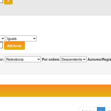
or:
Por ordem
Autores/Regi