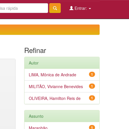
Entrar:
Refinar
Autor
LIMA, Mônica de Andrade
1
MILITÃO, Vivianne Benevides
1
OLIVEIRA, Hamilton Reis de
1
Assunto
Maranhão
1