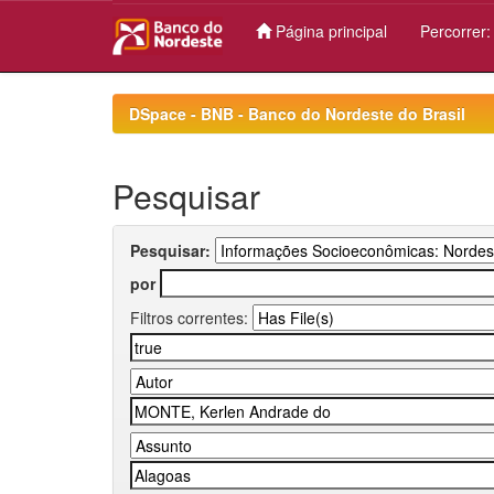
Página principal
Percorrer
Skip
navigation
DSpace - BNB - Banco do Nordeste do Brasil
Pesquisar
Pesquisar:
por
Filtros correntes: