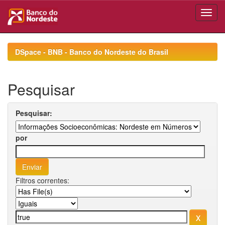
Skip
navigation
DSpace - BNB - Banco do Nordeste do Brasil
Pesquisar
Pesquisar:
por
Filtros correntes: