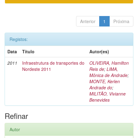
Anterior
1
Próxima
Registos:
Data
Título
Autor(es)
2011
Infraestrutura de transportes do
OLIVEIRA, Hamilton
Nordeste 2011
Reis de
;
LIMA,
Mônica de Andrade
;
MONTE, Kerlen
Andrade do
;
MILITÃO, Vivianne
Benevides
Refinar
Autor