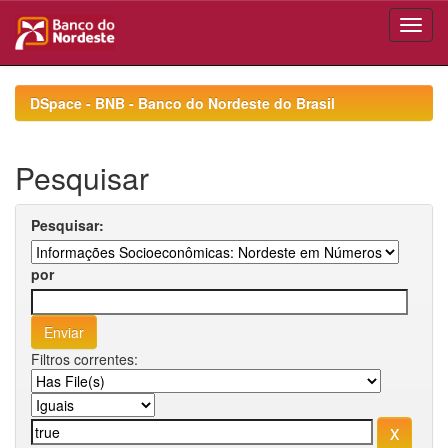
Skip
navigation
DSpace - BNB - Banco do Nordeste do Brasil
Pesquisar
Pesquisar:
por
Filtros correntes: