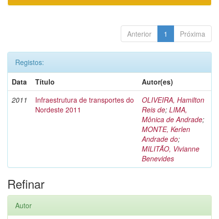
Anterior
1
Próxima
Registos:
Data
Título
Autor(es)
2011
Infraestrutura de transportes do
OLIVEIRA, Hamilton
Nordeste 2011
Reis de
;
LIMA,
Mônica de Andrade
;
MONTE, Kerlen
Andrade do
;
MILITÃO, Vivianne
Benevides
Refinar
Autor