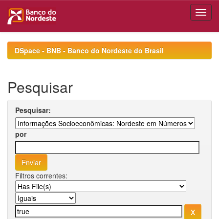
Skip
navigation
DSpace - BNB - Banco do Nordeste do Brasil
Pesquisar
Pesquisar:
por
Filtros correntes: