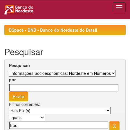
Skip
navigation
DSpace - BNB - Banco do Nordeste do Brasil
Pesquisar
Pesquisar:
por
Filtros correntes: