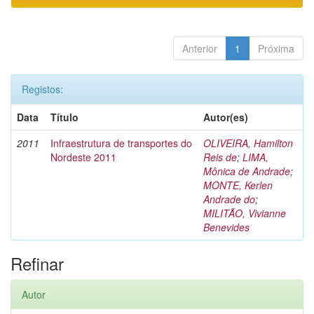
Anterior
1
Próxima
Registos:
Data
Título
Autor(es)
2011
Infraestrutura de transportes do
OLIVEIRA, Hamilton
Nordeste 2011
Reis de
;
LIMA,
Mônica de Andrade
;
MONTE, Kerlen
Andrade do
;
MILITÃO, Vivianne
Benevides
Refinar
Autor