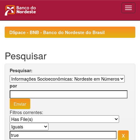
Skip
navigation
DSpace - BNB - Banco do Nordeste do Brasil
Pesquisar
Pesquisar:
por
Filtros correntes: