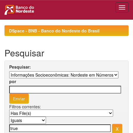
Skip
navigation
DSpace - BNB - Banco do Nordeste do Brasil
Pesquisar
Pesquisar:
por
Filtros correntes: