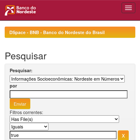
Skip
navigation
DSpace - BNB - Banco do Nordeste do Brasil
Pesquisar
Pesquisar:
por
Filtros correntes: