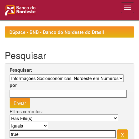
Skip
navigation
DSpace - BNB - Banco do Nordeste do Brasil
Pesquisar
Pesquisar:
por
Filtros correntes: