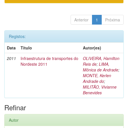
Anterior
1
Próxima
Registos:
Data
Título
Autor(es)
2011
Infraestrutura de transportes do
OLIVEIRA, Hamilton
Nordeste 2011
Reis de
;
LIMA,
Mônica de Andrade
;
MONTE, Kerlen
Andrade do
;
MILITÃO, Vivianne
Benevides
Refinar
Autor