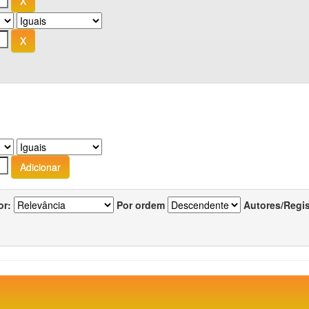
or:
Por ordem
Autores/Regi