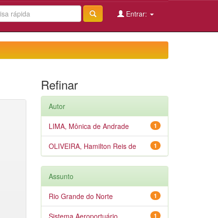
Entrar:
Refinar
Autor
LIMA, Mônica de Andrade
1
OLIVEIRA, Hamilton Reis de
1
Assunto
Rio Grande do Norte
1
Sistema Aeroportuário
1