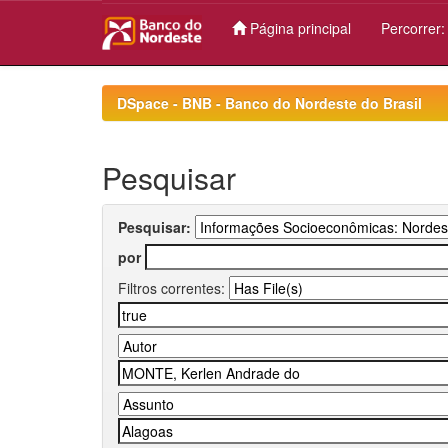
Página principal
Percorrer
Skip
navigation
DSpace - BNB - Banco do Nordeste do Brasil
Pesquisar
Pesquisar:
por
Filtros correntes: