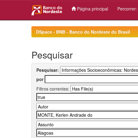
Página principal
Percorrer
Skip
navigation
DSpace - BNB - Banco do Nordeste do Brasil
Pesquisar
Pesquisar:
por
Filtros correntes: