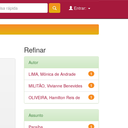
Entrar:
Refinar
Autor
LIMA, Mônica de Andrade
1
MILITÃO, Vivianne Benevides
1
OLIVEIRA, Hamilton Reis de
1
Assunto
Paraíba
1