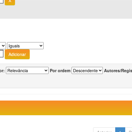
or:
Por ordem
Autores/Regi