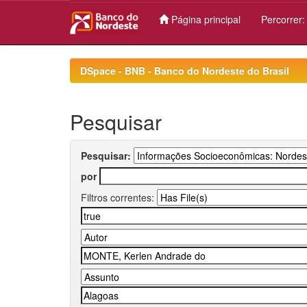
Página principal
Percorrer
Skip
navigation
DSpace - BNB - Banco do Nordeste do Brasil
Pesquisar
Pesquisar:
por
Filtros correntes: