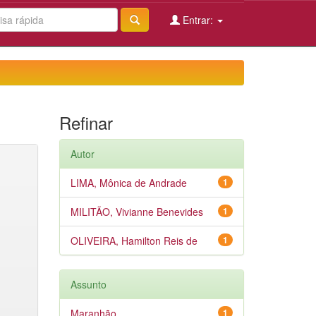
Entrar:
Refinar
Autor
LIMA, Mônica de Andrade
1
MILITÃO, Vivianne Benevides
1
OLIVEIRA, Hamilton Reis de
1
Assunto
Maranhão
1