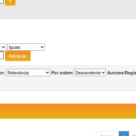
or:
Por ordem
Autores/Regi