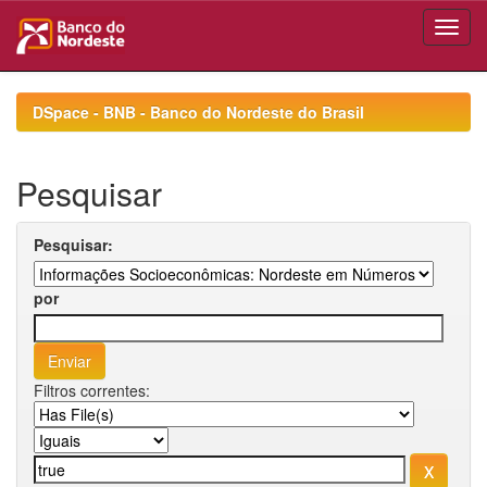
Skip
navigation
DSpace - BNB - Banco do Nordeste do Brasil
Pesquisar
Pesquisar:
por
Filtros correntes: