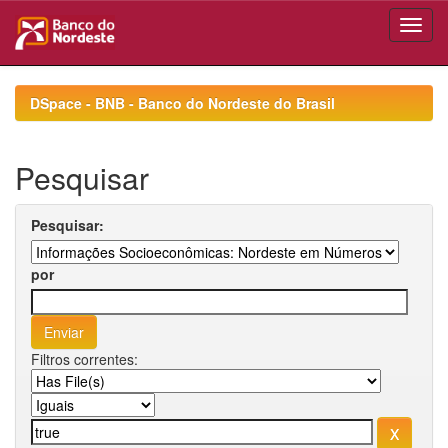
Skip
navigation
DSpace - BNB - Banco do Nordeste do Brasil
Pesquisar
Pesquisar:
por
Filtros correntes: