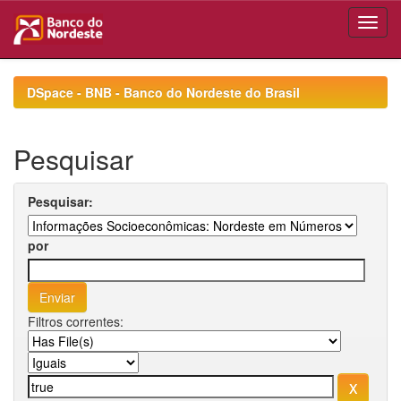
Skip
navigation
DSpace - BNB - Banco do Nordeste do Brasil
Pesquisar
Pesquisar:
por
Filtros correntes: