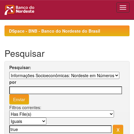
Skip
navigation
DSpace - BNB - Banco do Nordeste do Brasil
Pesquisar
Pesquisar:
por
Filtros correntes: