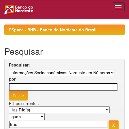
Skip
navigation
DSpace - BNB - Banco do Nordeste do Brasil
Pesquisar
Pesquisar:
por
Filtros correntes: