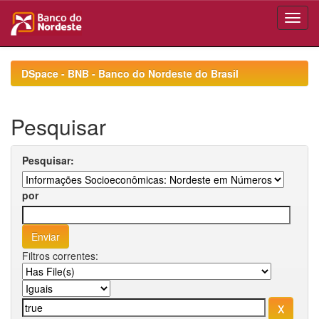
Skip
navigation
DSpace - BNB - Banco do Nordeste do Brasil
Pesquisar
Pesquisar:
por
Filtros correntes: