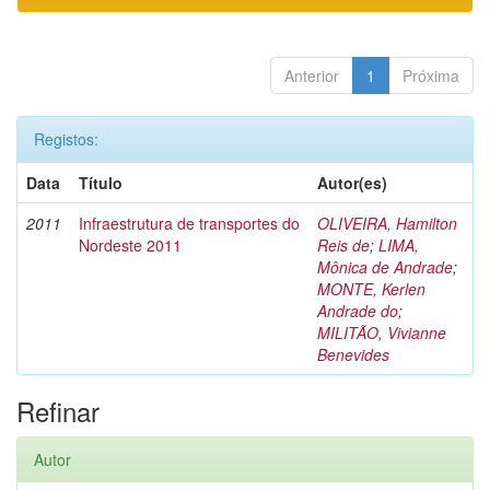
Anterior
1
Próxima
Registos:
Data
Título
Autor(es)
2011
Infraestrutura de transportes do
OLIVEIRA, Hamilton
Nordeste 2011
Reis de
;
LIMA,
Mônica de Andrade
;
MONTE, Kerlen
Andrade do
;
MILITÃO, Vivianne
Benevides
Refinar
Autor