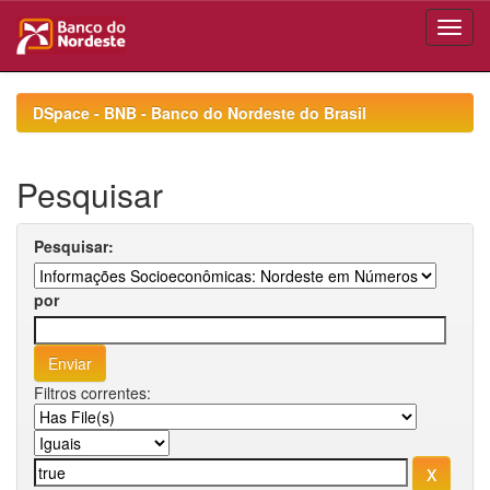
Skip
navigation
DSpace - BNB - Banco do Nordeste do Brasil
Pesquisar
Pesquisar:
por
Filtros correntes: