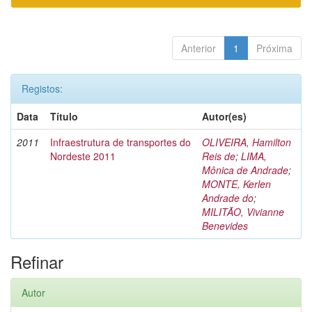
Anterior
1
Próxima
Registos:
Data
Título
Autor(es)
2011
Infraestrutura de transportes do
OLIVEIRA, Hamilton
Nordeste 2011
Reis de
;
LIMA,
Mônica de Andrade
;
MONTE, Kerlen
Andrade do
;
MILITÃO, Vivianne
Benevides
Refinar
Autor