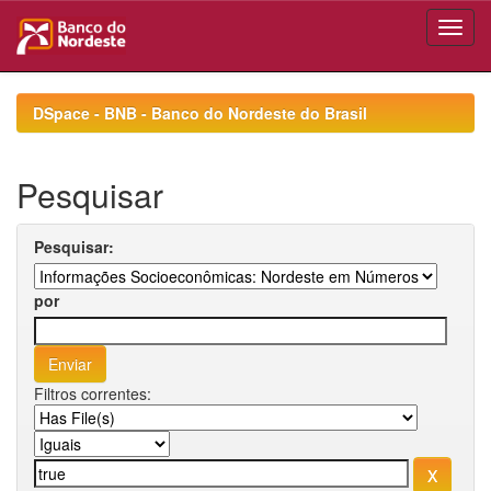
Skip
navigation
DSpace - BNB - Banco do Nordeste do Brasil
Pesquisar
Pesquisar:
por
Filtros correntes: