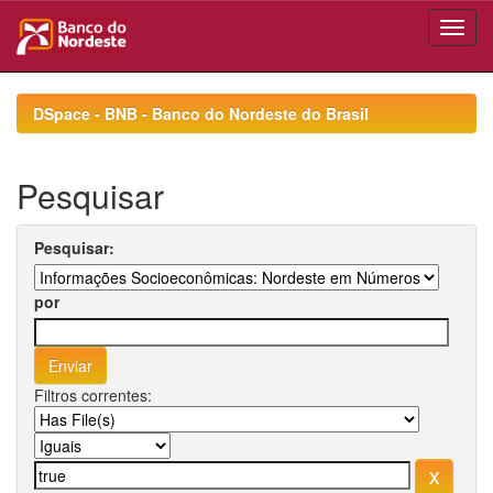
Skip
navigation
DSpace - BNB - Banco do Nordeste do Brasil
Pesquisar
Pesquisar:
por
Filtros correntes: