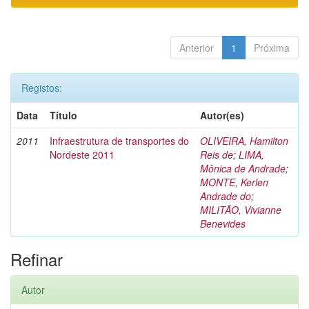
Anterior
1
Próxima
Registos:
Data
Título
Autor(es)
2011
Infraestrutura de transportes do
OLIVEIRA, Hamilton
Nordeste 2011
Reis de
;
LIMA,
Mônica de Andrade
;
MONTE, Kerlen
Andrade do
;
MILITÃO, Vivianne
Benevides
Refinar
Autor