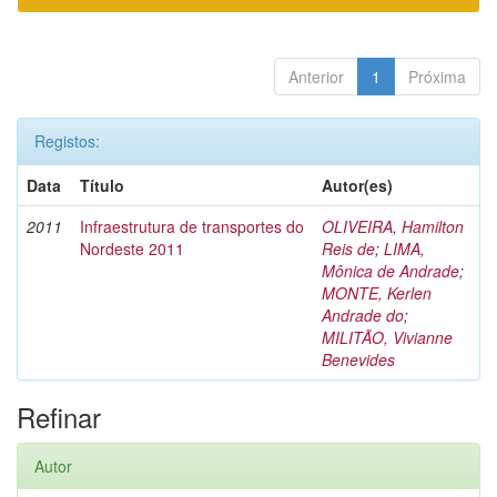
Anterior
1
Próxima
Registos:
Data
Título
Autor(es)
2011
Infraestrutura de transportes do
OLIVEIRA, Hamilton
Nordeste 2011
Reis de
;
LIMA,
Mônica de Andrade
;
MONTE, Kerlen
Andrade do
;
MILITÃO, Vivianne
Benevides
Refinar
Autor