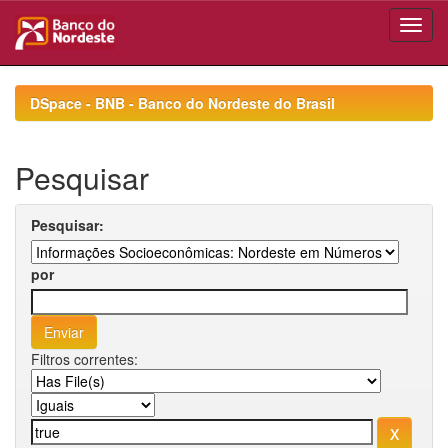
Skip
navigation
DSpace - BNB - Banco do Nordeste do Brasil
Pesquisar
Pesquisar:
por
Filtros correntes: