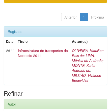
Anterior
1
Próxima
Registos:
Data
Título
Autor(es)
2011
Infraestrutura de transportes do
OLIVEIRA, Hamilton
Nordeste 2011
Reis de
;
LIMA,
Mônica de Andrade
;
MONTE, Kerlen
Andrade do
;
MILITÃO, Vivianne
Benevides
Refinar
Autor