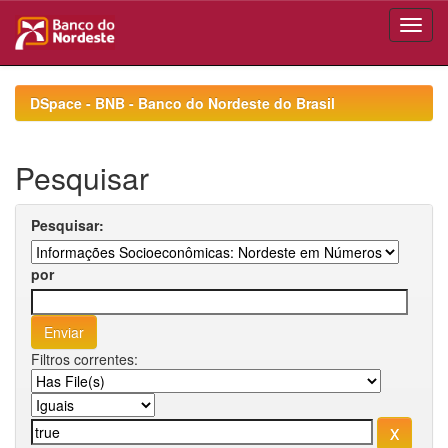
Skip
navigation
DSpace - BNB - Banco do Nordeste do Brasil
Pesquisar
Pesquisar:
por
Filtros correntes: