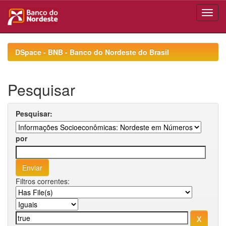
Skip
navigation
DSpace - BNB - Banco do Nordeste do Brasil
Pesquisar
Pesquisar:
por
Filtros correntes: