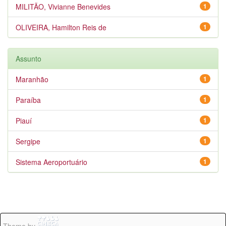
MILITÃO, Vivianne Benevides
1
OLIVEIRA, Hamilton Reis de
1
Assunto
Maranhão
1
Paraíba
1
Piauí
1
Sergipe
1
Sistema Aeroportuário
1