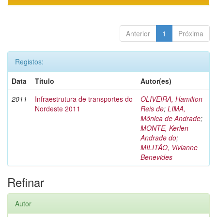
Anterior
1
Próxima
Registos:
Data
Título
Autor(es)
2011
Infraestrutura de transportes do
OLIVEIRA, Hamilton
Nordeste 2011
Reis de
;
LIMA,
Mônica de Andrade
;
MONTE, Kerlen
Andrade do
;
MILITÃO, Vivianne
Benevides
Refinar
Autor