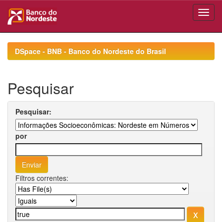
Skip
navigation
DSpace - BNB - Banco do Nordeste do Brasil
Pesquisar
Pesquisar:
por
Filtros correntes: