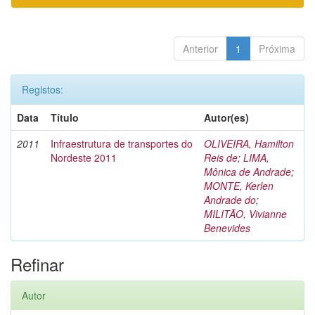
Anterior
1
Próxima
Registos:
Data
Título
Autor(es)
2011
Infraestrutura de transportes do
OLIVEIRA, Hamilton
Nordeste 2011
Reis de
;
LIMA,
Mônica de Andrade
;
MONTE, Kerlen
Andrade do
;
MILITÃO, Vivianne
Benevides
Refinar
Autor