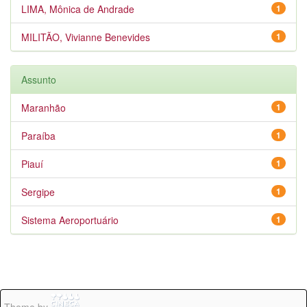
LIMA, Mônica de Andrade
1
MILITÃO, Vivianne Benevides
1
Assunto
Maranhão
1
Paraíba
1
Piauí
1
Sergipe
1
Sistema Aeroportuário
1