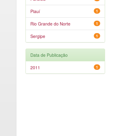
Piauí
1
Rio Grande do Norte
1
Sergipe
1
Data de Publicação
2011
1