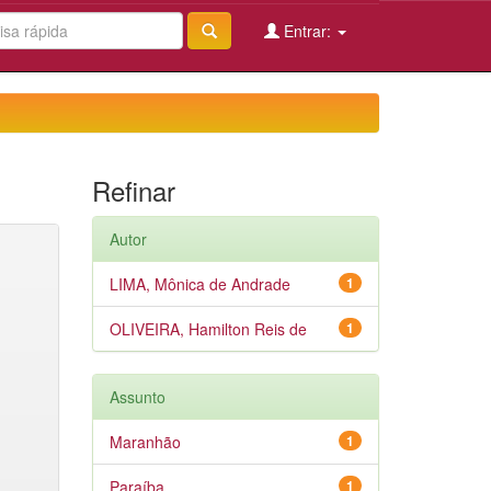
Entrar:
Refinar
Autor
LIMA, Mônica de Andrade
1
OLIVEIRA, Hamilton Reis de
1
Assunto
Maranhão
1
Paraíba
1