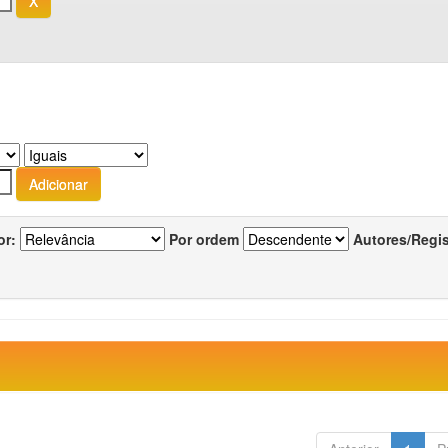
or:
Por ordem
Autores/Regi