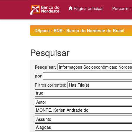
Página principal
Percorrer
Skip
navigation
DSpace - BNB - Banco do Nordeste do Brasil
Pesquisar
Pesquisar:
por
Filtros correntes: